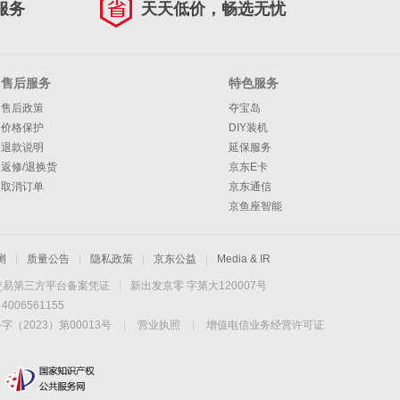
服务
天天低价，畅选无忧
售后服务
特色服务
售后政策
夺宝岛
价格保护
DIY装机
退款说明
延保服务
返修/退换货
京东E卡
取消订单
京东通信
京鱼座智能
测
|
质量公告
|
隐私政策
|
京东公益
|
Media & IR
交易第三方平台备案凭证
|
新出发京零 字第大120007号
06561155
2023）第00013号
|
营业执照
|
增值电信业务经营许可证