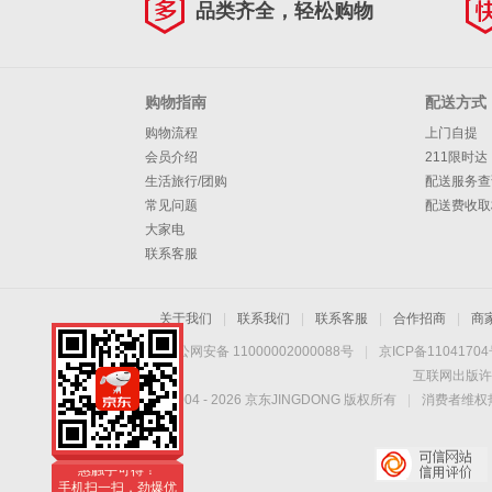
品类齐全，轻松购物
购物指南
配送方式
购物流程
上门自提
会员介绍
211限时达
生活旅行/团购
配送服务查
常见问题
配送费收取
大家电
联系客服
关于我们
|
联系我们
|
联系客服
|
合作招商
|
商
京公网安备 11000002000088号
|
京ICP备1104170
互联网出版许
Copyright © 2004 -
2026
京东JINGDONG 版权所有
|
消费者维权热
手机扫一扫，劲爆优
惠触手可得！
手机扫一扫，劲爆优