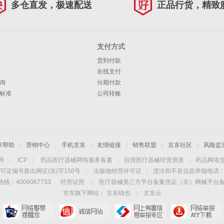
多仓直发，极速配送
正品行货，精致
支付方式
货到付款
在线支付
询
分期付款
标准
公司转账
家帮助
|
营销中心
|
手机京东
|
友情链接
|
销售联盟
|
京东社区
|
风险监
4号
|
ICP
|
药品医疗器械网络服务备案
|
自营医疗器械经营资质
|
药品网络
可证编号新出网证(京)字150号
|
出版物经营许可证
|
违法和不良信息举报电话：40
线：4006067733
经营证照
|
医疗器械第三方平台备案凭证（京）网械平台备字（
京东旗下网站：
京东钱包
|
京东云